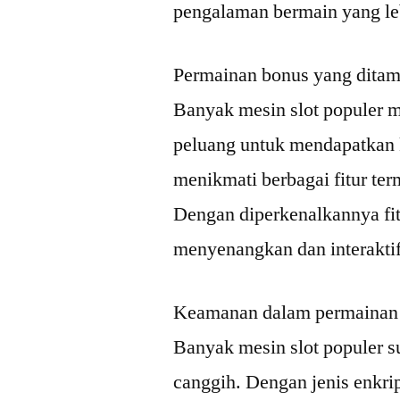
pengalaman bermain yang l
Permainan bonus yang ditamb
Banyak mesin slot populer 
peluang untuk mendapatkan
menikmati berbagai fitur term
Dengan diperkenalkannya fitu
menyenangkan dan interaktif
Keamanan dalam permainan j
Banyak mesin slot populer s
canggih. Dengan jenis enkrip