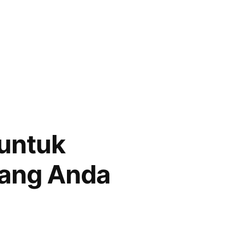
 untuk
ang Anda