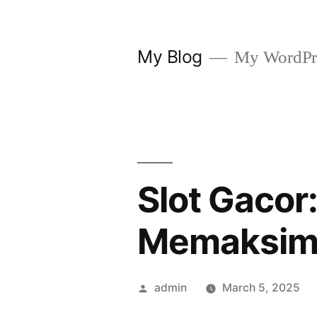
Skip
to
My Blog
My WordPre
content
Slot Gacor
Memaksima
Posted
admin
March 5, 2025
by